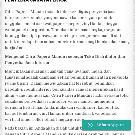
Citra Papera Mandiri adalah toko sekaligus penyedia jasa
interior terkemuka yang menawarkan beragam produk
unggulan, mulai dari wallpaper, karpet, vinyl lantai, hingga
woodpanel dan gorden. Temukan informasi lengkap seputar
keunggulan, tips perawatan, serta proses pemesanan di sini
untuk mendapatkan solusi interior terbaik bagi hunian dan ruang
kerja Anda.
Mengenal Citra Papera Mandiri sebagai Toko Distributor dan
Penyedia Jasa Interior
Menciptakan suasana ruangan yang nyaman, indah, dan
fungsional adalah dambaan setiap pemilik hunian atau pengelola
ruang bisnis. Dalam mewujudkan hal tersebut, pemilihan
produk-produk interior berkualitas sangat menentukan hasil
akhir yang memuaskan. Citra Papera Mandiri hadir sebagai toko
sekaligus penyedia jasa interior yang mampu memenuhi
beragam kebutuhan Anda, mulai dari wallpaper, karpet tile,
karpet lembaran, vinyl lantai, stiker sandblast, woodpanel,
vertical blind, roller blind, hingga gorden.
WhatsApp us
Pada bagian ini, Anda akan diajak untuk berkenalan lebih dekat
dengan Citra Papera Mandiri, mulai dari sejarah pendiriannya,