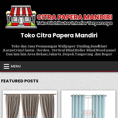
Skip
to
content
Toko Citra Papera Mandiri
Toko dan Jasa Pemasangan Wallpaper Dinding,Sandblast
,Karpet,vinyl lantai , Gorden , Vertical Blind,Roller Blind,Wood panel
Dan lain lain Area Bekasi,Jakarta ,Depok,Tangerang ,dan Bogor
MENU
FEATURED POSTS