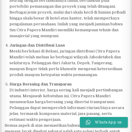
Seiring dengan bertambahnya tahun, bertambah pula
portofolio pemasangan dan proyek yang telah ditangani.
Berbagai jenis proyek, mulai dari skala kecil di hunian pribadi
hingga skala besar di hotel atau kantor, telah memperkaya
pengalaman perusahaan. Inilah yang menjadi jaminan bahwa
tim Citra Papera Mandiri memiliki kemampuan teknis dan
manajerial yang mumpuni.
Jaringan dan Distribusi Luas
Meski berlokasi di Bekasi, jaringan distribusi Citra Papera
Mandiri telah meluas ke berbagai wilayah Jabodetabek dan
sekitarnya. Pelanggan dari Jakarta, Depok, Tangerang,
maupun Bogor tidak perlu khawatir mengenai ketersediaan
produk maupun ketepatan waktu pemasangan.
Harga Bersaing dan Transparan
Di industri interior, harga sering kali menjadi pertimbangan
utama. Menjawab kebutuhan ini, Citra Papera Mandiri
menawarkan harga bersaing yang disertai transparansi.
Pelanggan dapat memperoleh informasi rincian biaya secara
jelas, termasuk komponen material, jasa pasang, serta
estimasi waktu pengerjaan.
WhatsApp us
Semua aspek di atas memastikan bahwa Citra Papera Mandiri
memang layak disebut sebagai salah satu solusi terbaik untuk