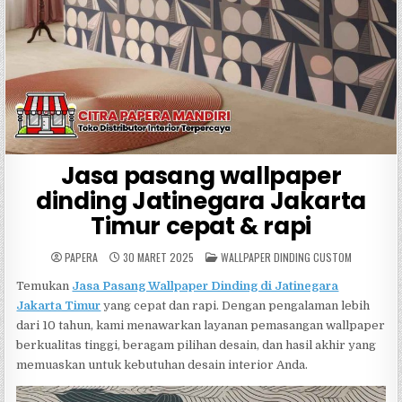
Jasa pasang wallpaper
dinding Jatinegara Jakarta
Timur cepat & rapi
POSTED
PAPERA
30 MARET 2025
WALLPAPER DINDING CUSTOM
IN
Temukan
Jasa Pasang Wallpaper Dinding di Jatinegara
Jakarta Timur
yang cepat dan rapi. Dengan pengalaman lebih
dari 10 tahun, kami menawarkan layanan pemasangan wallpaper
berkualitas tinggi, beragam pilihan desain, dan hasil akhir yang
memuaskan untuk kebutuhan desain interior Anda.