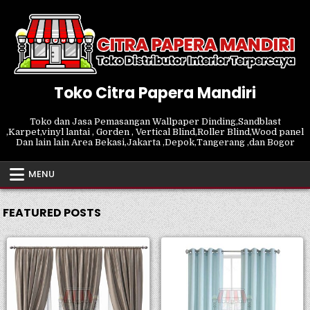
Skip
to
content
Toko Citra Papera Mandiri
Toko dan Jasa Pemasangan Wallpaper Dinding,Sandblast
,Karpet,vinyl lantai , Gorden , Vertical Blind,Roller Blind,Wood panel
Dan lain lain Area Bekasi,Jakarta ,Depok,Tangerang ,dan Bogor
MENU
FEATURED POSTS