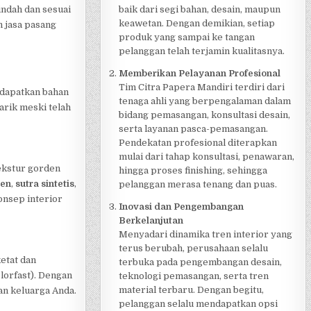
indah dan sesuai
baik dari segi bahan, desain, maupun
keawetan. Dengan demikian, setiap
 jasa pasang
produk yang sampai ke tangan
pelanggan telah terjamin kualitasnya.
Memberikan Pelayanan Profesional
Tim Citra Papera Mandiri terdiri dari
ndapatkan bahan
tenaga ahli yang berpengalaman dalam
arik meski telah
bidang pemasangan, konsultasi desain,
serta layanan pasca-pemasangan.
Pendekatan profesional diterapkan
mulai dari tahap konsultasi, penawaran,
tekstur gorden
hingga proses finishing, sehingga
nen
,
sutra sintetis
,
pelanggan merasa tenang dan puas.
onsep interior
Inovasi dan Pengembangan
Berkelanjutan
Menyadari dinamika tren interior yang
terus berubah, perusahaan selalu
etat dan
terbuka pada pengembangan desain,
lorfast). Dengan
teknologi pemasangan, serta tren
material terbaru. Dengan begitu,
an keluarga Anda.
pelanggan selalu mendapatkan opsi