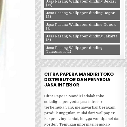
Jasa Pasang Wallpaper dinding Bekasi
(14)
Jasa Pasang Wallpaper dinding Bogor
(2)
Jasa Pasang Wallpaper dinding Depok
(1)
Jasa Pasang Wallpaper dinding Jakarta
(5)
Jasa Pasang Wallpaper dinding
Tangerang
(1)
CITRA PAPERA MANDIRI TOKO
DISTRIBUTOR DAN PENYEDIA
JASA INTERIOR
Citra Papera Mandiri adalah toko
sekaligus penyedia jasa interior
terkemuka yang menawarkan beragam
produk unggulan, mulai dari wallpaper,
karpet, vinyl lantai, hingga woodpanel dan
gorden. Temukan informasi lengkap