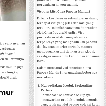
perusahaan hingga saat ini.
Visi dan Misi Citra Papera Mandiri
Di balik kesuksesan sebuah perusahaan,
terdapat visi yang jelas dan misi yang
terukur. Hal inilah yang juga diterapkan
oleh Citra Papera Mandiri. Visi
perusahaan adalah menjadi mitra
terpercaya yang menghadirkan produk
rior yang nyaman
dan layanan interior terbaik, mampu
vasi suatu
menyesuaikan diri dengan tren global,
ah Bekasi
sekaligus memenuhi kebutuhan konsumen
en di Jatimulya
lokal.
rik, namun juga
Dalam mencapai visi tersebut, Citra
ecara lengkap
Papera Mandiri merumuskan beberapa
misi utama:
orden Murah
Menyediakan Produk Berkualitas
imur
Terbaik
Perusahaan senantiasa berupaya
menawarkan produk-produk unggulan
yang telah melalui proses seleksi ketat,