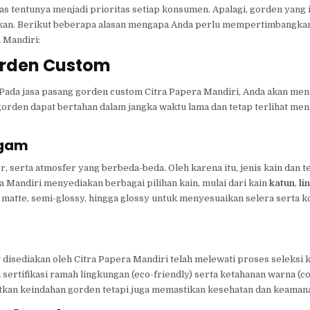
s tentunya menjadi prioritas setiap konsumen. Apalagi, gorden yang 
fikan. Berikut beberapa alasan mengapa Anda perlu mempertimbangkan
 Mandiri:
orden Custom
Pada jasa pasang gorden custom Citra Papera Mandiri, Anda akan me
gorden dapat bertahan dalam jangka waktu lama dan tetap terlihat men
agam
r, serta atmosfer yang berbeda-beda. Oleh karena itu, jenis kain dan 
a Mandiri menyediakan berbagai pilihan kain, mulai dari kain
katun
,
li
ur matte, semi-glossy, hingga glossy untuk menyesuaikan selera serta k
 disediakan oleh Citra Papera Mandiri telah melewati proses seleksi k
sertifikasi ramah lingkungan (eco-friendly) serta ketahanan warna (co
tkan keindahan gorden tetapi juga memastikan kesehatan dan keaman