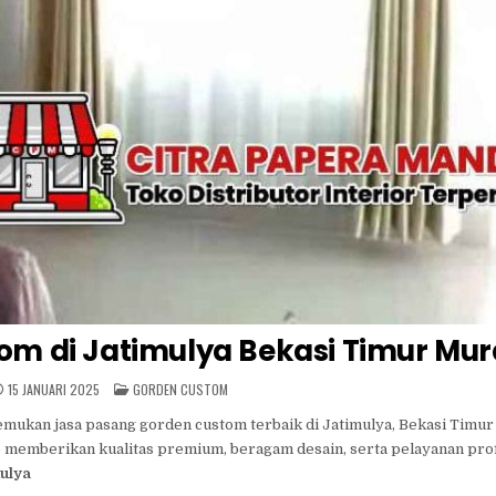
om di Jatimulya Bekasi Timur Mu
POSTED
15 JANUARI 2025
GORDEN CUSTOM
IN
emukan jasa pasang gorden custom terbaik di Jatimulya, Bekasi Timu
p memberikan kualitas premium, beragam desain, serta pelayanan pro
ulya